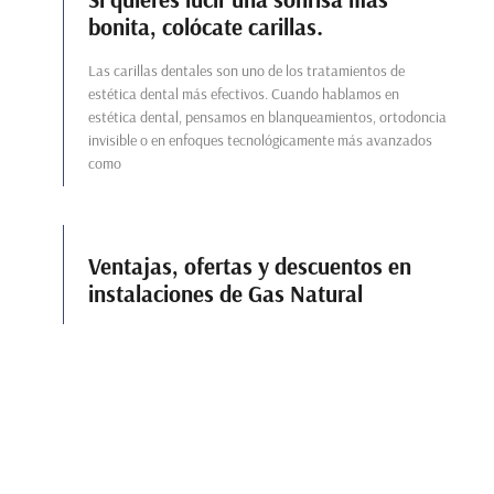
bonita, colócate carillas.
Las carillas dentales son uno de los tratamientos de
estética dental más efectivos. Cuando hablamos en
estética dental, pensamos en blanqueamientos, ortodoncia
invisible o en enfoques tecnológicamente más avanzados
como
Ventajas, ofertas y descuentos en
instalaciones de Gas Natural
¿Es hora de renovar su caldera y no sabe por dónde
empezar? ¿Quiera cambiar de marca porque no se fía de la
que tiene? ¿Está interesado en instalar
Cubiertas Estévez