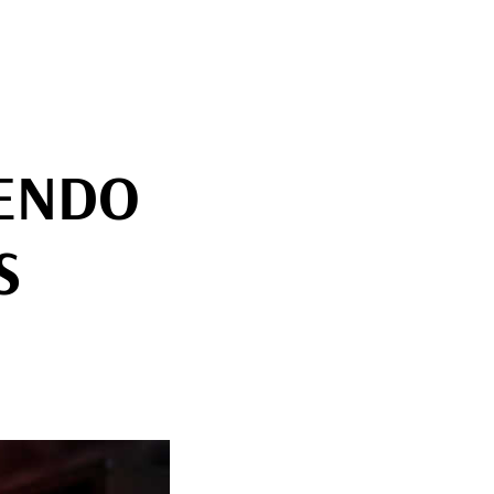
IENDO
S