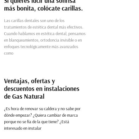
Si quieres lucir una sonrisa
más bonita, colócate carillas.
Las carillas dentales son uno de los
tratamientos de estética dental más efectivos.
Cuando hablamos en estética dental, pensamos
en blanqueamientos, ortodoncia invisible o en
enfoques tecnológicamente más avanzados
como
Ventajas, ofertas y
descuentos en instalaciones
de Gas Natural
¿Es hora de renovar su caldera y no sabe por
dónde empezar? ¿Quiera cambiar de marca
porque no se fía de la que tiene? ¿Está
interesado en instalar