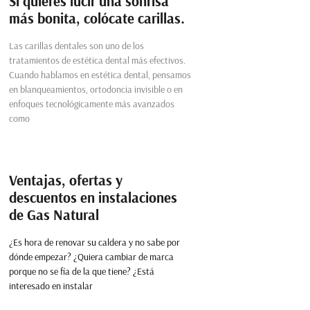
Si quieres lucir una sonrisa
más bonita, colócate carillas.
Las carillas dentales son uno de los
tratamientos de estética dental más efectivos.
Cuando hablamos en estética dental, pensamos
en blanqueamientos, ortodoncia invisible o en
enfoques tecnológicamente más avanzados
como
Ventajas, ofertas y
descuentos en instalaciones
de Gas Natural
¿Es hora de renovar su caldera y no sabe por
dónde empezar? ¿Quiera cambiar de marca
porque no se fía de la que tiene? ¿Está
interesado en instalar