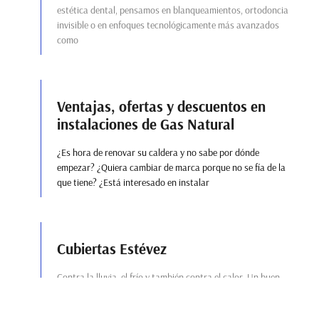
estética dental, pensamos en blanqueamientos, ortodoncia
invisible o en enfoques tecnológicamente más avanzados
como
Ventajas, ofertas y descuentos en
instalaciones de Gas Natural
¿Es hora de renovar su caldera y no sabe por dónde
empezar? ¿Quiera cambiar de marca porque no se fía de la
que tiene? ¿Está interesado en instalar
Cubiertas Estévez
Contra la lluvia, el frío y también contra el calor. Un buen
techo bajo el que resguardarse o con el que proteger los
objetos más importantes es un valor imprescindible