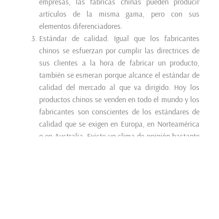
empresas, las fábricas chinas pueden producir
artículos de la misma gama, pero con sus
elementos diferenciadores.
Estándar de calidad. Igual que los fabricantes
chinos se esfuerzan por cumplir las directrices de
sus clientes a la hora de fabricar un producto,
también se esmeran porque alcance el estándar de
calidad del mercado al que va dirigido. Hoy los
productos chinos se venden en todo el mundo y los
fabricantes son conscientes de los estándares de
calidad que se exigen en Europa, en Norteamérica
o en Australia. Existe un clima de opinión bastante
extendido respecto a la calidad de los productos
chinos. Si fuera deficiente, no estarían vendiendo
por todos sitios como lo hacen.
Las fábricas chinas saben que para vender en
Europa no basta con poner la mercancía en manos
de un distribuidor y despreocuparse. Por eso, en la