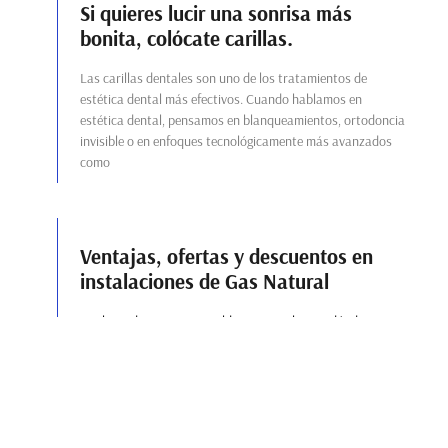
Si quieres lucir una sonrisa más
bonita, colócate carillas.
Las carillas dentales son uno de los tratamientos de
estética dental más efectivos. Cuando hablamos en
estética dental, pensamos en blanqueamientos, ortodoncia
invisible o en enfoques tecnológicamente más avanzados
como
Ventajas, ofertas y descuentos en
instalaciones de Gas Natural
¿Es hora de renovar su caldera y no sabe por dónde
empezar? ¿Quiera cambiar de marca porque no se fía de la
que tiene? ¿Está interesado en instalar