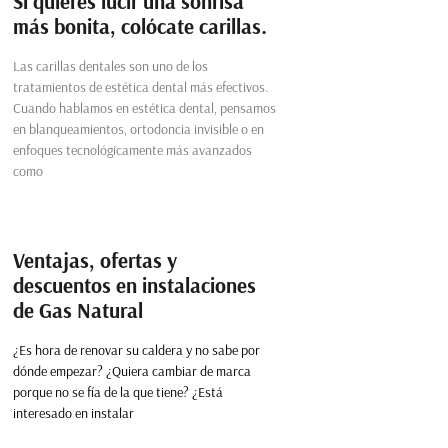
Si quieres lucir una sonrisa
más bonita, colócate carillas.
Las carillas dentales son uno de los
tratamientos de estética dental más efectivos.
Cuando hablamos en estética dental, pensamos
en blanqueamientos, ortodoncia invisible o en
enfoques tecnológicamente más avanzados
como
Ventajas, ofertas y
descuentos en instalaciones
de Gas Natural
¿Es hora de renovar su caldera y no sabe por
dónde empezar? ¿Quiera cambiar de marca
porque no se fía de la que tiene? ¿Está
interesado en instalar