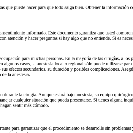
osas que puede hacer para que todo salga bien. Obtener la información c
 consentimiento informado. Este documento garantiza que usted comprend
o con atención y hacer preguntas si hay algo que no entiende. Si es nece
eocupación para muchas personas. En la mayoría de las cirugías, a los pa
lgunos casos, la anestesia local o regional sólo puede utilizarse para 
o sus efectos secundarios, su duración y posibles complicaciones. Aseg
 de la anestesia.
urante la cirugía. Aunque estará bajo anestesia, su equipo quirúrgico
nejar cualquier situación que pueda presentarse. Si tienes alguna inqu
e hagan sentir más cómodo.
rtante para garantizar que el procedimiento se desarrolle sin problemas 