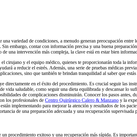
r una variedad de condiciones, a menudo generan preocupación entre los
. Sin embargo, contar con información precisa y una buena preparación p
 o de una intervención más compleja, la clave está en estar bien informa
n el cirujano y el equipo médico, quienes te proporcionarán toda la inf
 ayudará a reducir el estrés. Además, una serie de pruebas médicas previ
plicaciones, sino que también te brindan tranquilidad al saber que está
 directamente en el éxito del procedimiento. Es crucial seguir las instr
de vida saludable, como seguir una dieta equilibrada y descansar lo su
posibilidades de complicaciones disminuirán. Conocer los pasos antes, du
on los profesionales de
Centro Quirúrgico Calero & Manzano
y la expe
stán implementando para mejorar la atención y resultados de los pacie
ortancia de una preparación adecuada y una recuperación supervisada pa
ar un procedimiento exitoso y una recuperación más rápida. Es importan