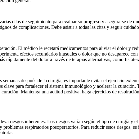
eración general.
 varias citas de seguimiento para evaluar su progreso y asegurarse de qu
signos de complicaciones. Debe asistir a todas las citas y seguir cuidad
peración. El médico le recetará medicamentos para aliviar el dolor y red
perimenta efectos secundarios inusuales o dolor que no desaparece con
 rápidamente del dolor a través de terapias alternativas, como fisiotera
s semanas después de la cirugía, es importante evitar el ejercicio extenua
 es clave para fortalecer el sistema inmunológico y acelerar la curación. 
e curación. Mantenga una actitud positiva, haga ejercicios de respiració
leva riesgos inherentes. Los riesgos varían según el tipo de cirugía y 
 y problemas respiratorios posoperatorios. Para reducir estos riesgos, e
atorias.