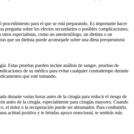
l procedimiento para el que se está preparando. Es importante hacer
una pregunta sobre los efectos secundarios o posibles complicaciones,
otros especialistas, como un anestesiólogo, un dietista o un
tras que un dietista puede aconsejarle sobre una dieta preoperatoria
gía. Estas pruebas pueden incluir análisis de sangre, pruebas de
 indicaciones de su médico para evitar cualquier contratiempo durante
medicamentos que esté tomando.
da durante varias horas antes de la cirugía para reducir el riesgo de
ión antes de la cirugía, especialmente para cirugías mayores. Cuando
co, el dolor o la recuperación puede ser abrumador. Para combatirlo,
na actitud positiva y te brindas apoyo emocional, te sentirás más