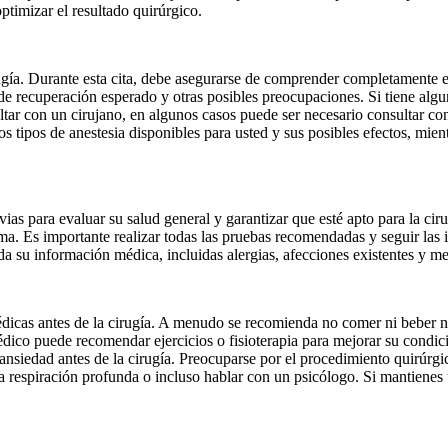
ptimizar el resultado quirúrgico.
ugía. Durante esta cita, debe asegurarse de comprender completamente e
o de recuperación esperado y otras posibles preocupaciones. Si tiene alg
ar con un cirujano, en algunos casos puede ser necesario consultar con 
s tipos de anestesia disponibles para usted y sus posibles efectos, mien
ias para evaluar su salud general y garantizar que esté apto para la ciru
ama. Es importante realizar todas las pruebas recomendadas y seguir las
oda su información médica, incluidas alergias, afecciones existentes y 
médicas antes de la cirugía. A menudo se recomienda no comer ni beber na
dico puede recomendar ejercicios o fisioterapia para mejorar su condic
ansiedad antes de la cirugía. Preocuparse por el procedimiento quirúrgi
a respiración profunda o incluso hablar con un psicólogo. Si mantienes u