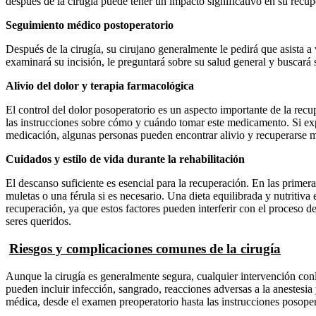
después de la cirugía puede tener un impacto significativo en su recup
Seguimiento médico postoperatorio
Después de la cirugía, su cirujano generalmente le pedirá que asista a
examinará su incisión, le preguntará sobre su salud general y buscará 
Alivio del dolor y terapia farmacológica
El control del dolor posoperatorio es un aspecto importante de la recu
las instrucciones sobre cómo y cuándo tomar este medicamento. Si ex
medicación, algunas personas pueden encontrar alivio y recuperarse más
Cuidados y estilo de vida durante la rehabilitación
El descanso suficiente es esencial para la recuperación. En las primera
muletas o una férula si es necesario. Una dieta equilibrada y nutritiva
recuperación, ya que estos factores pueden interferir con el proceso d
seres queridos.
Riesgos y complicaciones comunes de la cirugía
Aunque la cirugía es generalmente segura, cualquier intervención conl
pueden incluir infección, sangrado, reacciones adversas a la anestesia
médica, desde el examen preoperatorio hasta las instrucciones posoper