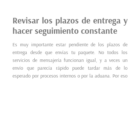
Revisar los plazos de entrega y
hacer seguimiento constante
Es muy importante estar pendiente de los plazos de
entrega desde que envías tu paquete. No todos los
servicios de mensajería funcionan igual, y a veces un
envío que parecía rápido puede tardar más de lo
esperado por procesos internos o por la aduana. Por eso
conviene planificar con tiempo, especialmente si hay
fechas importantes. Puedes hacer un calendario
aproximado para saber cuándo debería llegar tu paquete
y considerar posibles retrasos por trámites aduaneros o
días festivos.
Hacer seguimiento constante del envío ayuda mucho. La
mayoría de las empresas de mensajería ofrece un número