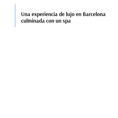
Una experiencia de lujo en Barcelona
culminada con un spa
En anteriores artículos os hablábamos de la proliferación
del sector del lujo, de cómo el cliente se ha ido
especializando también y ha dejado de buscar un simple
alojamiento por
La estética y la formación
En esta época de crisis, son muchos los que han
encontrado una salida en el mundo de la estética. Atractivo
y muy solicitado, desde comerciales de crema hasta
esteticistas y
Compartir