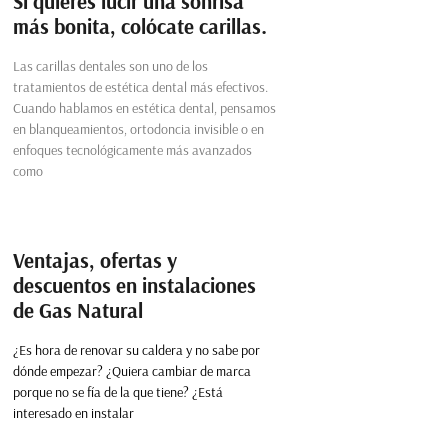
Si quieres lucir una sonrisa
más bonita, colócate carillas.
Las carillas dentales son uno de los
tratamientos de estética dental más efectivos.
Cuando hablamos en estética dental, pensamos
en blanqueamientos, ortodoncia invisible o en
enfoques tecnológicamente más avanzados
como
Ventajas, ofertas y
descuentos en instalaciones
de Gas Natural
¿Es hora de renovar su caldera y no sabe por
dónde empezar? ¿Quiera cambiar de marca
porque no se fía de la que tiene? ¿Está
interesado en instalar